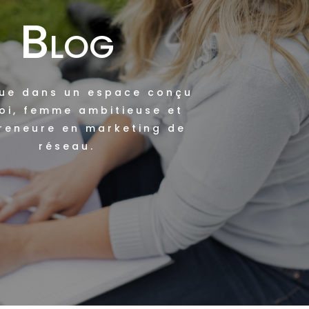
Blog
ue dans un espace conçu
oi, femme ambitieuse et
reneure en marketing de
réseau.