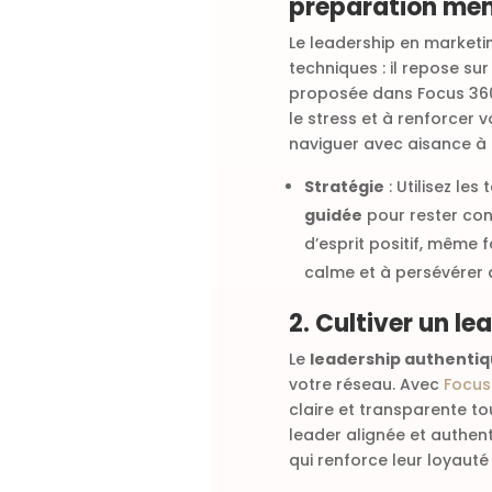
préparation men
Le leadership en market
techniques : il repose su
proposée dans Focus 360
le stress et à renforcer
naviguer avec aisance à t
Stratégie
: Utilisez le
guidée
pour rester conc
d’esprit positif, même 
calme et à persévérer 
2. Cultiver un l
Le
leadership authenti
votre réseau. Avec
Focus
claire et transparente to
leader alignée et authen
qui renforce leur loyaut