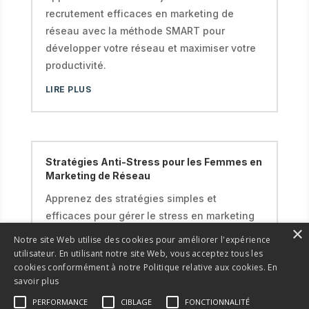
recrutement efficaces en marketing de
réseau avec la méthode SMART pour
développer votre réseau et maximiser votre
productivité.
LIRE PLUS
Stratégies Anti-Stress pour les Femmes en
Marketing de Réseau
Apprenez des stratégies simples et
efficaces pour gérer le stress en marketing
×
de réseau, équilibrer vie pro-perso et rester
Notre site Web utilise des cookies pour améliorer l'expérience
motivée dans votre parcours
utilisateur. En utilisant notre site Web, vous acceptez tous les
entrepreneurial.
cookies conformément à notre Politique relative aux cookies.
En
savoir plus
LIRE PLUS
PERFORMANCE
CIBLAGE
FONCTIONNALITÉ