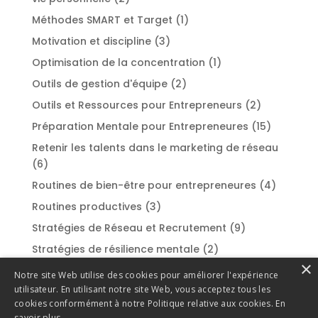
Méthodes SMART et Target
(1)
Motivation et discipline
(3)
Optimisation de la concentration
(1)
Outils de gestion d'équipe
(2)
Outils et Ressources pour Entrepreneurs
(2)
Préparation Mentale pour Entrepreneures
(15)
Retenir les talents dans le marketing de réseau
(6)
Routines de bien-être pour entrepreneures
(4)
Routines productives
(3)
Stratégies de Réseau et Recrutement
(9)
Stratégies de résilience mentale
(2)
×
Styles de leadership
(2)
Notre site Web utilise des cookies pour améliorer l'expérience
utilisateur. En utilisant notre site Web, vous acceptez tous les
Success Stories et Témoignages
(1)
cookies conformément à notre Politique relative aux cookies.
En
Surmonter la procrastination
(1)
savoir plus