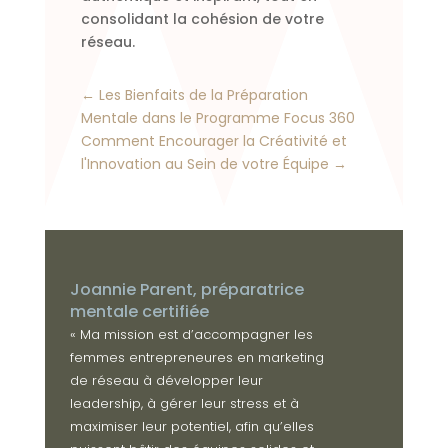
consolidant la cohésion de votre
réseau.
←
Les Bienfaits de la Préparation
Mentale dans le Programme Focus 360
Comment Encourager la Créativité et
l'Innovation au Sein de votre Équipe
→
Joannie Parent, préparatrice
mentale certifiée
« Ma mission est d’accompagner les
femmes entrepreneures en marketing
de réseau à développer leur
leadership, à gérer leur stress et à
maximiser leur potentiel, afin qu’elles