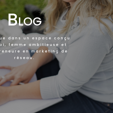
Blog
ue dans un espace conçu
oi, femme ambitieuse et
reneure en marketing de
réseau.