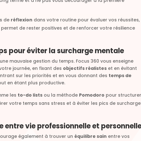
 long terme et à ne pas vous décourager à la première
ts de
réflexion
dans votre routine pour évaluer vos réussites,
permet de rester positives et de renforcer votre résilience
ps pour éviter la surcharge mentale
 une mauvaise gestion du temps. Focus 360 vous enseigne
tre journée, en fixant des
objectifs réalistes
et en évitant
trant sur les priorités et en vous donnant des
temps de
out en étant plus productive.
omme les
to-do lists
ou la méthode
Pomodoro
pour structure
rer votre temps sans stress et à éviter les pics de surcharge
re entre vie professionnelle et personnell
ourage également à trouver un
équilibre sain
entre vos