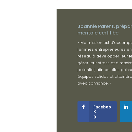
Joannie Parent, prépar
mentale certifiée
« Ma mission est d’accomp
femmes entrepreneures en
réseau à développer leur l
gérer leur stress et à maxim
potentiel, afin qu’elles puiss
équipes solides et atteindre
avec confiance. »
Faceboo
k
0