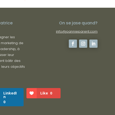
atrice
On se jase quand?
info@joannieparent.com
agner les
 marketing de
eadership, à
iser leur
ent bâtir des
 leurs objectifs
LinkedI
Like
0
n
0