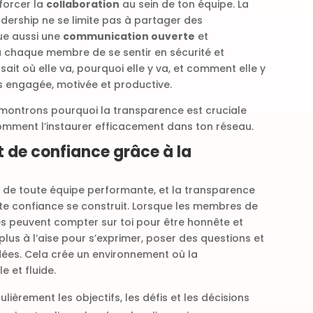
forcer la
collaboration
au sein de ton équipe. La
dership ne se limite pas à partager des
que aussi une
communication ouverte
et
 chaque membre de se sentir en sécurité et
sait où elle va, pourquoi elle y va, et comment elle y
us engagée, motivée et productive.
e montrons pourquoi la transparence est cruciale
omment l’instaurer efficacement dans ton réseau.
at de confiance grâce à la
 de toute équipe performante, et la transparence
cette confiance se construit. Lorsque les membres de
es peuvent compter sur toi pour être honnête et
plus à l’aise pour s’exprimer, poser des questions et
dées. Cela crée un environnement où la
e et fluide.
lièrement les objectifs, les défis et les décisions