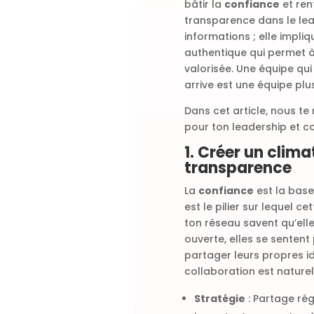
bâtir la
confiance
et ren
transparence dans le lea
informations ; elle impli
authentique qui permet à
valorisée. Une équipe qui 
arrive est une équipe pl
Dans cet article, nous t
pour ton leadership et c
1. Créer un clim
transparence
La
confiance
est la base
est le pilier sur lequel 
ton réseau savent qu’ell
ouverte, elles se sentent 
partager leurs propres i
collaboration est naturell
Stratégie
: Partage régu