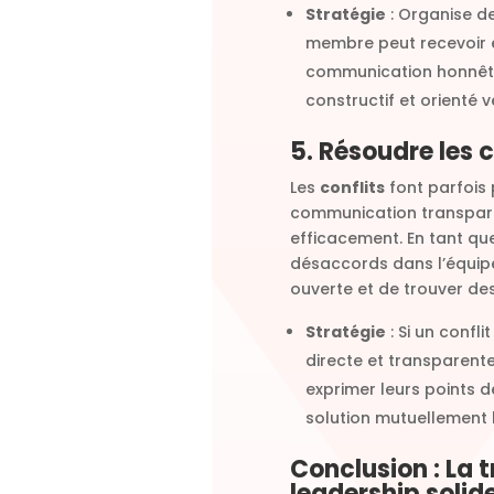
Stratégie
: Organise d
membre peut recevoir 
communication honnête,
constructif et orienté v
5. Résoudre les 
Les
conflits
font parfois 
communication transparen
efficacement. En tant que
désaccords dans l’équip
ouverte et de trouver des
Stratégie
: Si un confl
directe et transparente
exprimer leurs points d
solution mutuellement 
Conclusion : La
leadership solid