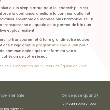
plus qu’un simple atout pour le leadership ; c’est
nforce la confiance, améliore la communication et
ravailler ensemble de manière plus harmonieuse. En
 la transparence au quotidien te permet de bâtir un
vé et plus résilient.
rship transparent et à faire grandir votre équipe
icité ? Rejoignez le
programme Focus 360
pour
 de communication qui transforment votre
a cohésion de votre réseau.
es de Collaboration pour Créer une Équipe de Rêve
rice mentale
On se jase quand?
info@joannieparent.com
er les femmes