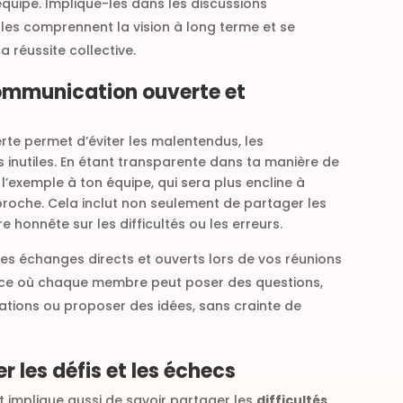
quipe. Implique-les dans les discussions
les comprennent la vision à long terme et se
a réussite collective.
communication ouverte et
e permet d’éviter les malentendus, les
ts inutiles. En étant transparente dans ta manière de
’exemple à ton équipe, qui sera plus encline à
oche. Cela inclut non seulement de partager les
re honnête sur les difficultés ou les erreurs.
es échanges directs et ouverts lors de vos réunions
ace où chaque membre peut poser des questions,
tions ou proposer des idées, sans crainte de
r les défis et les échecs
t implique aussi de savoir partager les
difficultés