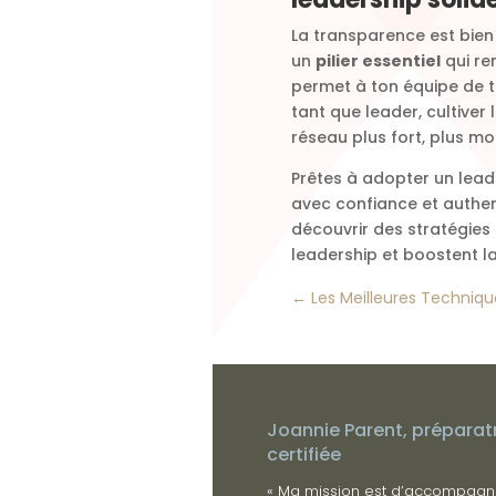
La transparence est bien 
un
pilier essentiel
qui re
permet à ton équipe de t
tant que leader, cultiver
réseau plus fort, plus moti
Prêtes à adopter un leade
avec confiance et authent
découvrir des stratégies
leadership et boostent l
←
Les Meilleures Techniqu
Joannie Parent, préparat
certifiée
« Ma mission est d’accompagn