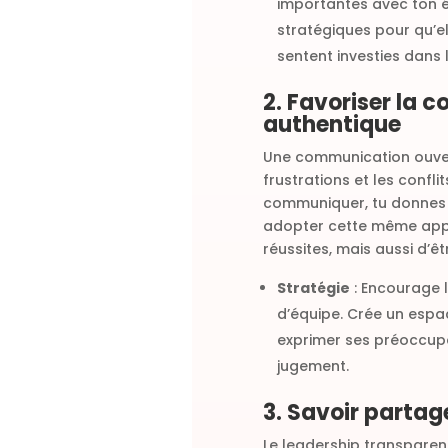
importantes avec ton é
stratégiques pour qu’el
sentent investies dans l
2. Favoriser la 
authentique
Une communication ouvert
frustrations et les confli
communiquer, tu donnes l
adopter cette même appr
réussites, mais aussi d’êt
Stratégie
: Encourage l
d’équipe. Crée un esp
exprimer ses préoccupa
jugement.
3. Savoir partage
Le leadership transparen