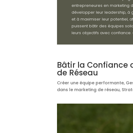
entrepreneures en marketing 
développer leur leadership, à g
et à maximiser leur potentiel, af
puissent bâtir des équipes soli
leurs objectifs avec confiance. 
Bâtir la Confiance
de Réseau
Créer une équipe performante
,
Ges
dans le marketing de réseau
,
Stra