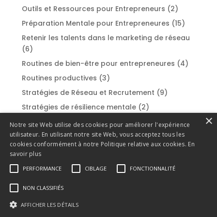
Outils et Ressources pour Entrepreneurs
(2)
Préparation Mentale pour Entrepreneures
(15)
Retenir les talents dans le marketing de réseau
(6)
Routines de bien-être pour entrepreneures
(4)
Routines productives
(3)
Stratégies de Réseau et Recrutement
(9)
Stratégies de résilience mentale
(2)
×
Styles de leadership
(2)
Notre site Web utilise des cookies pour améliorer l'expérience
utilisateur. En utilisant notre site Web, vous acceptez tous les
Success Stories et Témoignages
(1)
cookies conformément à notre Politique relative aux cookies.
En
Surmonter la procrastination
(1)
savoir plus
Techniques de gestion du stress
(2)
PERFORMANCE
CIBLAGE
FONCTIONNALITÉ
Techniques de recrutement efficaces
(3)
NON CLASSIFIÉS
Techniques de vente et de persuasion
(1)
AFFICHER LES DÉTAILS
Témoignages et réussites
(1)