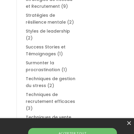
et Recrutement
(9)
Stratégies de
résilience mentale
(2)
Styles de leadership
(2)
Success Stories et
Témoignages
(1)
Surmonter la
procrastination
(1)
Techniques de gestion
du stress
(2)
Techniques de
recrutement efficaces
(3)
Techniques de vente
×
et de persuasion
(1)
Témoignages et
ACCEPTER TOUT