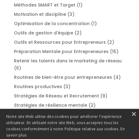
Méthodes SMART et Target
(1)
Motivation et discipline
(3)
Optimisation de la concentration
(1)
Outils de gestion d'équipe
(2)
Outils et Ressources pour Entrepreneurs
(2)
Préparation Mentale pour Entrepreneures
(15)
Retenir les talents dans le marketing de réseau
(6)
Routines de bien-être pour entrepreneures
(4)
Routines productives
(3)
Stratégies de Réseau et Recrutement
(9)
Stratégies de résilience mentale
(2)
×
Styles de leadership
(2)
Notre site Web utilise des cookies pour améliorer l'expérience
utilisateur. En utilisant notre site Web, vous acceptez tous les
Success Stories et Témoignages
(1)
cookies conformément à notre Politique relative aux cookies.
En
Surmonter la procrastination
(1)
savoir plus