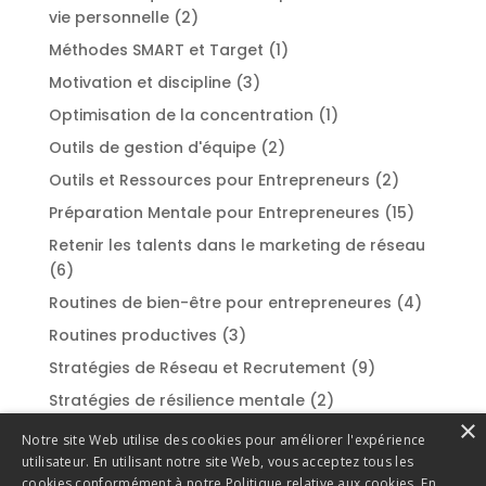
vie personnelle
(2)
Méthodes SMART et Target
(1)
Motivation et discipline
(3)
Optimisation de la concentration
(1)
Outils de gestion d'équipe
(2)
Outils et Ressources pour Entrepreneurs
(2)
Préparation Mentale pour Entrepreneures
(15)
Retenir les talents dans le marketing de réseau
(6)
Routines de bien-être pour entrepreneures
(4)
Routines productives
(3)
Stratégies de Réseau et Recrutement
(9)
Stratégies de résilience mentale
(2)
×
Styles de leadership
(2)
Notre site Web utilise des cookies pour améliorer l'expérience
utilisateur. En utilisant notre site Web, vous acceptez tous les
Success Stories et Témoignages
(1)
cookies conformément à notre Politique relative aux cookies.
En