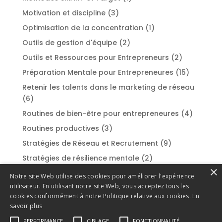
Motivation et discipline
(3)
Optimisation de la concentration
(1)
Outils de gestion d'équipe
(2)
Outils et Ressources pour Entrepreneurs
(2)
Préparation Mentale pour Entrepreneures
(15)
Retenir les talents dans le marketing de réseau
(6)
Routines de bien-être pour entrepreneures
(4)
Routines productives
(3)
Stratégies de Réseau et Recrutement
(9)
Stratégies de résilience mentale
(2)
×
Styles de leadership
(2)
Notre site Web utilise des cookies pour améliorer l'expérience
utilisateur. En utilisant notre site Web, vous acceptez tous les
Success Stories et Témoignages
(1)
cookies conformément à notre Politique relative aux cookies.
En
Surmonter la procrastination
(1)
savoir plus
Techniques de gestion du stress
(2)
PERFORMANCE
CIBLAGE
FONCTIONNALITÉ