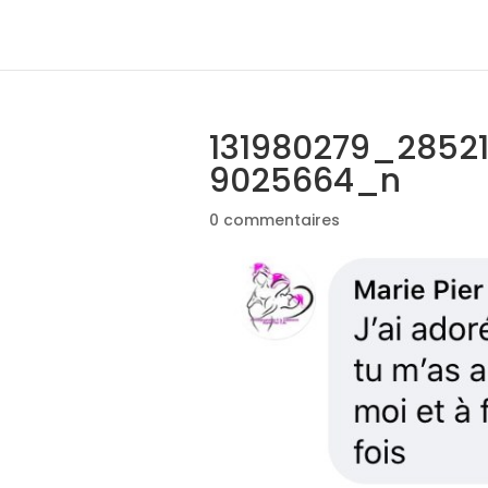
131980279_2852
9025664_n
0 commentaires