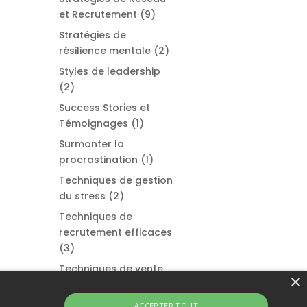
et Recrutement
(9)
Stratégies de
résilience mentale
(2)
Styles de leadership
(2)
Success Stories et
Témoignages
(1)
Surmonter la
procrastination
(1)
Techniques de gestion
du stress
(2)
Techniques de
recrutement efficaces
(3)
Techniques de vente
×
et de persuasion
(1)
Témoignages et
ACCEPTER TOUT