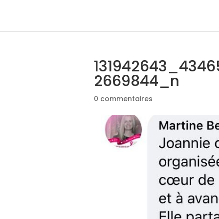
131942643_434
2669844_n
0 commentaires