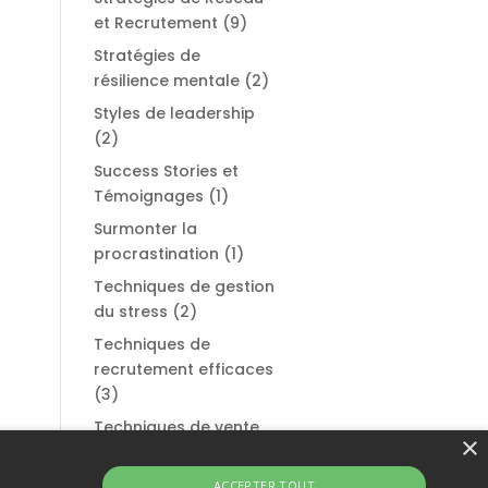
et Recrutement
(9)
Stratégies de
résilience mentale
(2)
Styles de leadership
(2)
Success Stories et
Témoignages
(1)
Surmonter la
procrastination
(1)
Techniques de gestion
du stress
(2)
Techniques de
recrutement efficaces
(3)
Techniques de vente
×
et de persuasion
(1)
Témoignages et
ACCEPTER TOUT