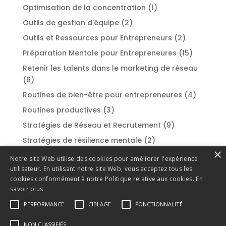
Optimisation de la concentration
(1)
Outils de gestion d'équipe
(2)
Outils et Ressources pour Entrepreneurs
(2)
Préparation Mentale pour Entrepreneures
(15)
Retenir les talents dans le marketing de réseau
(6)
Routines de bien-être pour entrepreneures
(4)
Routines productives
(3)
Stratégies de Réseau et Recrutement
(9)
Stratégies de résilience mentale
(2)
×
Styles de leadership
(2)
Notre site Web utilise des cookies pour améliorer l'expérience
utilisateur. En utilisant notre site Web, vous acceptez tous les
Success Stories et Témoignages
(1)
cookies conformément à notre Politique relative aux cookies.
En
Surmonter la procrastination
(1)
savoir plus
Techniques de gestion du stress
(2)
PERFORMANCE
CIBLAGE
FONCTIONNALITÉ
Techniques de recrutement efficaces
(3)
NON CLASSIFIÉS