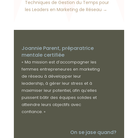
Techniques de Gestion du Temps pour
les Leaders en Marketing de Réseau
→
Joannie Parent, préparatrice
mentale certifiée
« Ma mission est d’accompagner les
femmes entrepreneures en marketing
de réseau à développer leur
leadership, à gérer leur stress et à
maximiser leur potentiel, afin qu’elles
puissent bâtir des équipes solides et
atteindre leurs objectifs avec
confiance. »
On se jase quand?