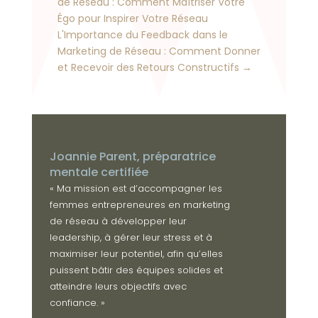
de Réseau : Comment Maîtriser Votre
Égo pour Inspirer Votre Réseau
L'Importance du Feedback dans le
Marketing de Réseau : Comment Donner
et Recevoir des Retours Constructifs
→
Joannie Parent, préparatrice
mentale certifiée
« Ma mission est d’accompagner les
femmes entrepreneures en marketing
de réseau à développer leur
leadership, à gérer leur stress et à
maximiser leur potentiel, afin qu’elles
puissent bâtir des équipes solides et
atteindre leurs objectifs avec
confiance. »