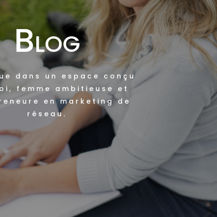
Blog
ue dans un espace conçu
oi, femme ambitieuse et
reneure en marketing de
réseau.