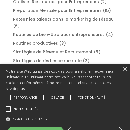
Outils et Ressources pour Entrepreneurs
(2)
Préparation Mentale pour Entrepreneures
(15)
Retenir les talents dans le marketing de réseau
(6)
Routines de bien-être pour entrepreneures
(4)
Routines productives
(3)
Stratégies de Réseau et Recrutement
(9)
Stratégies de résilience mentale
(2)
×
Styles de leadership
(2)
Notre site Web utilise des cookies pour améliorer l'expérience
utilisateur. En utilisant notre site Web, vous acceptez tous les
Success Stories et Témoignages
(1)
cookies conformément à notre Politique relative aux cookies.
En
Surmonter la procrastination
(1)
savoir plus
Techniques de gestion du stress
(2)
PERFORMANCE
CIBLAGE
FONCTIONNALITÉ
Techniques de recrutement efficaces
(3)
NON CLASSIFIÉS
Techniques de vente et de persuasion
(1)
AFFICHER LES DÉTAILS
Témoignages et réussites
(1)